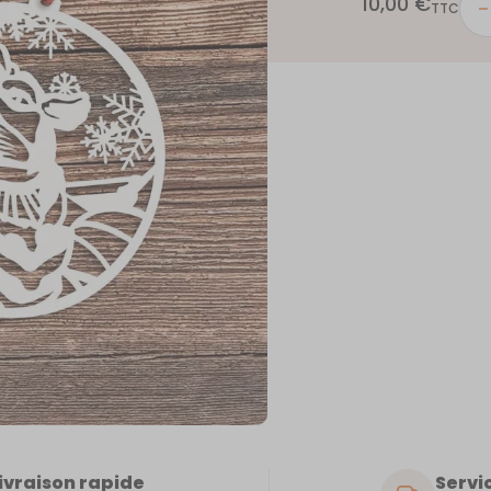
10,00
€
quant
TTC
de
CAL
ivraison rapide
Servic