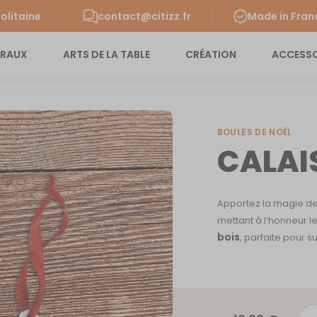
olitaine
contact@citizz.fr
Made in Fran
URAUX
ARTS DE LA TABLE
CRÉATION
ACCESSO
BOULES DE NOËL
CALAI
Apportez la magie d
mettant à l’honneur 
bois
, parfaite pour s