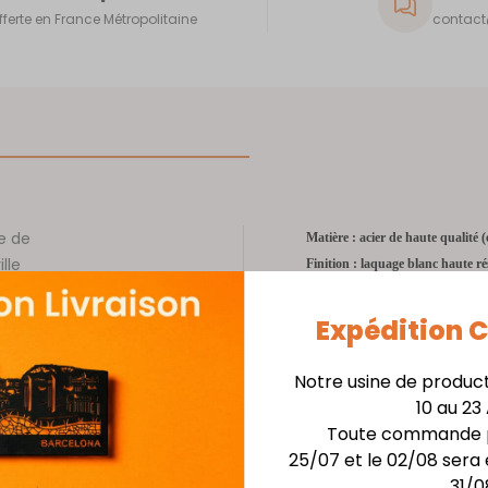
fferte en France Métropolitaine
contact@
e de
Matière : acier de haute qualité 
lle
Finition : laquage blanc haute ré
 par
Dimensions : diamètre 10 cm
e
Épaisseur : 0,8 mm
Expédition
otre
Accessoire : ruban fourni
Notre usine de produc
10 au 23
 cette
Toute commande p
ntre
25/07 et le 02/08 sera 
n en
31/0
uter