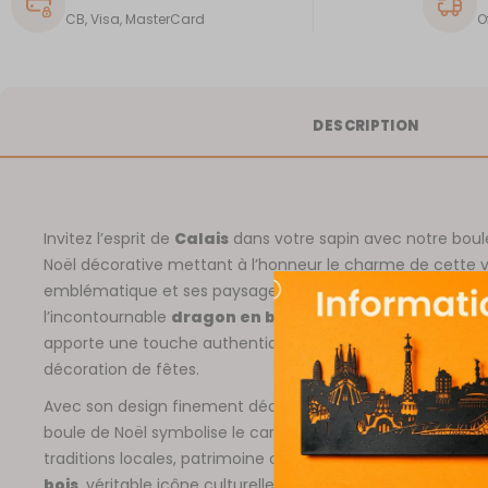
CB, Visa, MasterCard
O
DESCRIPTION
Invitez l’esprit de
Calais
dans votre sapin avec notre boul
Noël décorative mettant à l’honneur le charme de cette vi
emblématique et ses paysages urbains uniques, sublimés
l’incontournable
dragon en bois
. Élégante et raffinée, ell
apporte une touche authentique, artistique et ludique à v
décoration de fêtes.
Avec son design finement découpé et son style moderne,
boule de Noël symbolise le caractère unique de
Calais
, e
traditions locales, patrimoine créatif et l’imposant
drago
bois
, véritable icône culturelle de la ville. Parfaite pour ajo