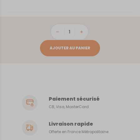
quantité
de
World
AJOUTER AU PANIER
Paiement sécurisé
CB, Visa, MasterCard
Livraison rapide
Offerte en France Métropolitaine