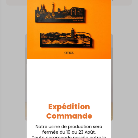
Vous aimerez aussi
Expédition
Commande
Notre usine de production sera
INTERNATIONAL
fermée du 10 au 23 Août.
Budapest
Toute commande passée entre le