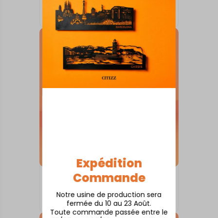
Alençon
À partir de
80,00
€
Expédition
Commande
SKYLINE SUR SOCLE
Albi
Notre usine de production sera
À partir de
80,00
€
fermée du 10 au 23 Août.
Toute commande passée entre le