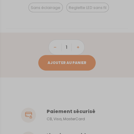
Sans éclairage
Reglette LED sans fil
quantité
de
Valognes
AJOUTER AU PANIER
Paiement sécurisé
CB, Visa, MasterCard