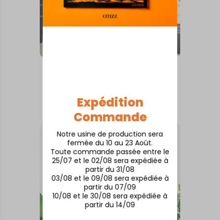
INTERNATIONAL
Skyline Londres : les
monuments emblématiques
de la capitale britannique
Expédition
À partir de
50,00
€
Commande
Notre usine de production sera
fermée du 10 au 23 Août.
Toute commande passée entre le
25/07 et le 02/08 sera expédiée à
partir du 31/08
03/08 et le 09/08 sera expédiée à
partir du 07/09
10/08 et le 30/08 sera expédiée à
partir du 14/09