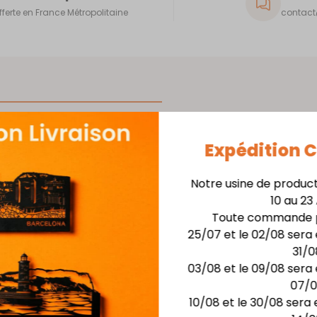
fferte en France Métropolitaine
contact@
Expédition
Matière : Acier épaisse
Finition : laquage haute
Notre usine de produc
avec son
5 coloris au choix : Abri
10 au 23
rite.
Dimensions : larg. 16 cm
Toute commande p
25/07 et le 02/08 sera 
Idéal pour un paquet de
31/0
SERVIETTES NON INCLUSE
03/08 et le 09/08 sera 
07/
10/08 et le 30/08 sera 