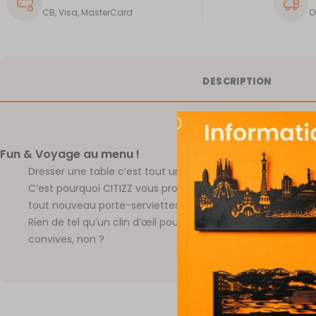
CB, Visa, MasterCard
O
DESCRIPTION
Fun & Voyage au menu !
Dresser une table c’est tout un Art.
C’est pourquoi CITIZZ vous propose de sortir le grand jeu 
tout nouveau porte-serviettes à l’effigie de votre ville favo
Rien de tel qu’un clin d’œil pour mettre en appétit tous les
convives, non ?