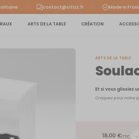
olitaine
contact@citizz.fr
Made in Fran
URAUX
ARTS DE LA TABLE
CRÉATION
ACCESSO
ARTS DE LA TABLE
Soula
Et si vous glissiez 
Craquez pour notre por
18,00
€
quant
TTC