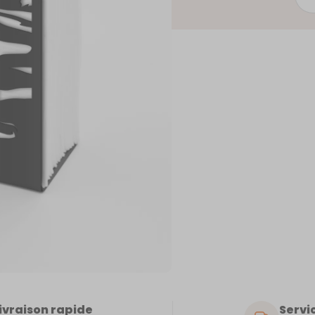
de
Soul
ivraison rapide
Servic