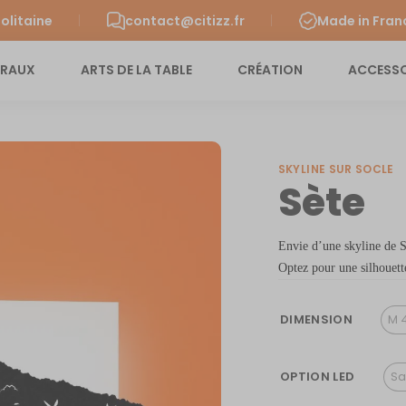
olitaine
contact@citizz.fr
Made in Fran
URAUX
ARTS DE LA TABLE
CRÉATION
ACCESSO
SKYLINE SUR SOCLE
Sète
Envie d’une skyline de S
Optez pour une silhouette
DIMENSION
M 
OPTION LED
Sa