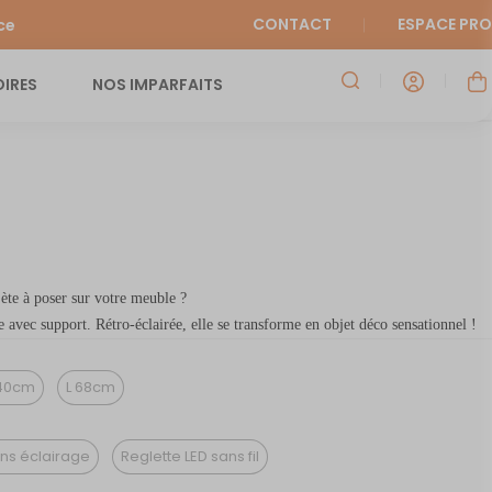
CONTACT
ESPACE PRO
ce
IRES
NOS IMPARFAITS
ète à poser sur votre meuble ?
 avec support. Rétro-éclairée, elle se transforme en objet déco sensationnel !
40cm
L 68cm
ns éclairage
Reglette LED sans fil