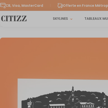
CB, Visa, MasterCard
Offerte en France Métrop
SKYLINES
TABLEAUX M