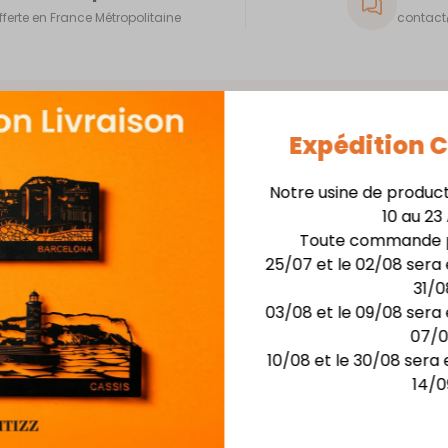
fferte en France Métropolitaine
contact@
Expédition
Notre usine de produc
10 au 23
Skyline 40cm + Support
Toute commande p
25/07 et le 02/08 sera 
Matière : skyline en
31/0
Finition : Laquage hau
03/08 et le 09/08 sera 
Dimensions :larg. 40 c
07/
Possibilité de rétro-écla
10/08 et le 30/08 sera 
14/0
Vous aimerez aussi