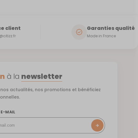
e client
Garanties qualité
citizz.fr
Made in France
on
à la
newsletter
nos actualités, nos promotions et bénéficiez
ionnelles.
 E-MAIL