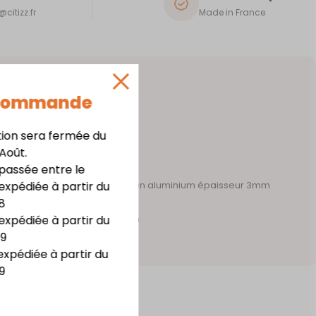
citizz.fr
Made in France
 Commande
tion sera fermée du
 Août.
assée entre le
expédiée à partir du
 acier épaisseur 1mm – support en aluminium épaisseur 3mm
8
te résistance
expédiée à partir du
m x haut. 20,8 cm x prof. 7,3 cm
09
irage LED
expédiée à partir du
9