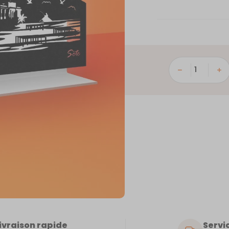
quantité
de
Sète
ivraison rapide
Servic