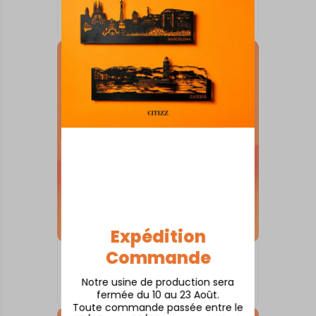
Argenton-sur-Creuse
À partir de
80,00
€
Expédition
Commande
SKYLINE SUR SOCLE
Ambleteuse
Notre usine de production sera
À partir de
80,00
€
fermée du 10 au 23 Août.
Toute commande passée entre le