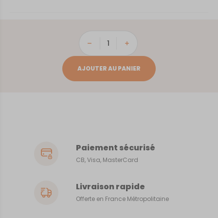
quantité
de
Saumur
AJOUTER AU PANIER
Paiement sécurisé
CB, Visa, MasterCard
Livraison rapide
Offerte en France Métropolitaine