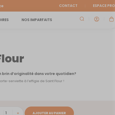
CONTACT
ESPACE PRO
ce
IRES
NOS IMPARFAITS
Flour
un brin d’originalité dans votre quotidien?
te-serviette à l’effigie de Saint Flour !
ité
AJOUTER AU PANIER