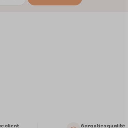
r
e client
Garanties qualité