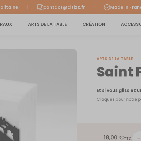
olitaine
contact@citizz.fr
Made in Fran
URAUX
ARTS DE LA TABLE
CRÉATION
ACCESSO
ARTS DE LA TABLE
Saint 
Et si vous glissiez 
Craquez pour notre por
18,00
€
quant
TTC