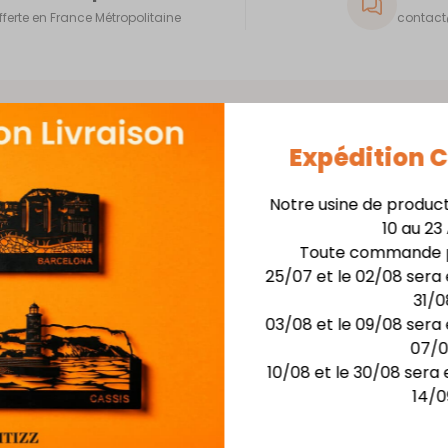
fferte en France Métropolitaine
contact@
Expédition
Notre usine de produc
Matière : Acier épaisse
10 au 23
Finition : laquage haute
Toute commande p
avec son
5 coloris au choix : Abri
25/07 et le 02/08 sera 
rite.
Dimensions : larg. 16 cm
31/0
03/08 et le 09/08 sera 
Idéal pour un paquet de
07/
SERVIETTES NON INCLUSE
10/08 et le 30/08 sera 
14/0