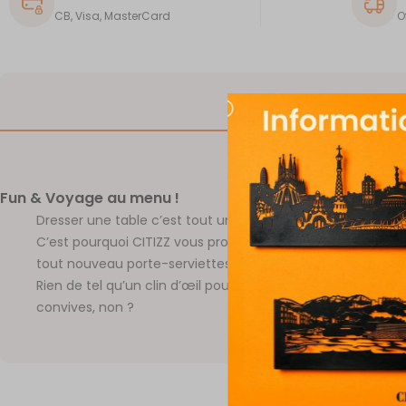
CB, Visa, MasterCard
O
DESCRIPTION
Fun & Voyage au menu !
Dresser une table c’est tout un Art.
C’est pourquoi CITIZZ vous propose de sortir le grand jeu 
tout nouveau porte-serviettes à l’effigie de votre ville favo
Rien de tel qu’un clin d’œil pour mettre en appétit tous les
convives, non ?