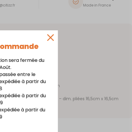
citizz.fr
Made in France
 Commande
tion sera fermée du
ur 0,8mm
 Août.
 résistance
assée entre le
cot, Lagon, Rouge, Blanc, Noir
expédiée à partir du
 x haut. 15,5 cm x prof. 5,2 cm
8
expédiée à partir du
 50 serviettes dim. 33x33cm – dim. pliées 16,5cm x 16,5cm
09
S
expédiée à partir du
9