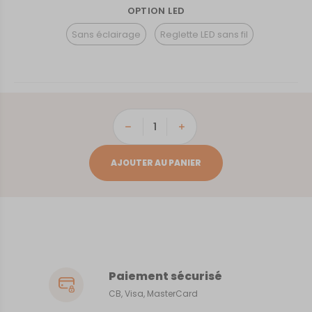
OPTION LED
Sans éclairage
Reglette LED sans fil
quantité
de
Saint
AJOUTER AU PANIER
Florent
Paiement sécurisé
CB, Visa, MasterCard