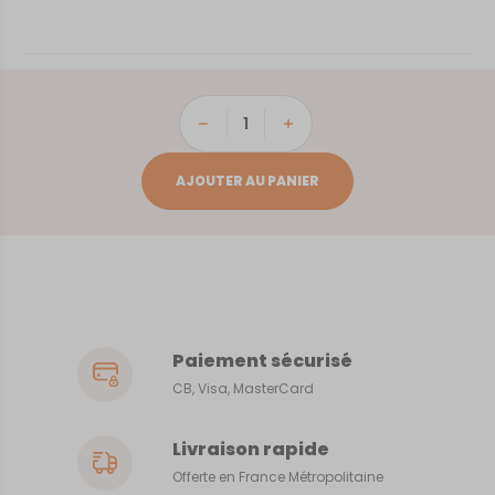
quantité
de
Saint-
AJOUTER AU PANIER
Florent
Paiement sécurisé
CB, Visa, MasterCard
Livraison rapide
Offerte en France Métropolitaine