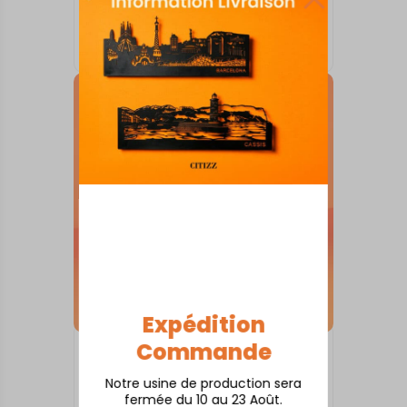
SKYLINE SUR SOCLE
Angers
À partir de
80,00
€
Expédition
Commande
SKYLINE SUR SOCLE
Arles
Notre usine de production sera
À partir de
80,00
€
fermée du 10 au 23 Août.