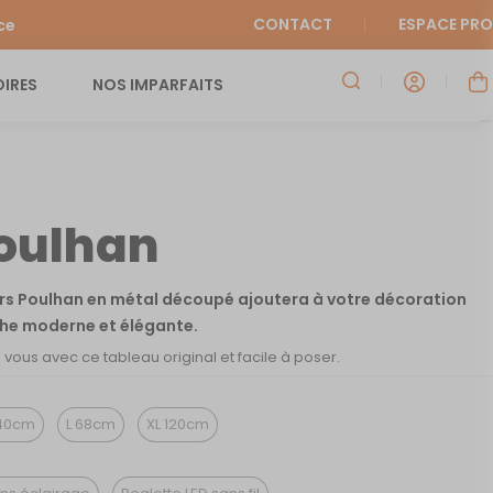
CONTACT
ESPACE PRO
ce
IRES
NOS IMPARFAITS
Poulhan
ors Poulhan en métal découpé ajoutera à votre décoration
che moderne et élégante.
ous avec ce tableau original et facile à poser.
40cm
L 68cm
XL 120cm