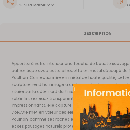
CB, Visa, MasterCard
O
DESCRIPTION
Apportez à votre intérieur une touche de beauté sauvage
authentique avec cette silhouette en métal découpé de 
Poulhan. Confectionnée en métal de haute qualité, cette
sculpture rend hommage à cette baie bretonne préservé
située sur la côte nord du Finistère. Reconnue pour ses pl
sable fin, ses eaux transparentes et ses paysages côtiers
impressionnants, elle capture l’essence même de ce lieu.
L’œuvre met en valeur des éléments caractéristiques de 
Poulhan, comme ses roches escarpées, sa mer d’un bleu 
et ses paysages naturels protégés qui en font un véritabl