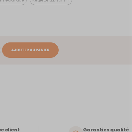
ns éclairage
Reglette LED sans fil
AJOUTER AU PANIER
e client
Garanties qualité