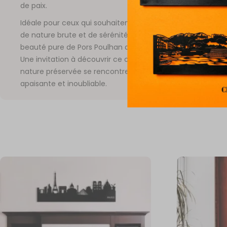
de paix.
Idéale pour ceux qui souhaitent ajouter à leur décor une 
de nature brute et de sérénité, cette silhouette fusionne l
beauté pure de Pors Poulhan avec la tranquillité de ses en
Une invitation à découvrir ce coin de Bretagne, où la mer e
nature préservée se rencontrent dans une atmosphère
apaisante et inoubliable.