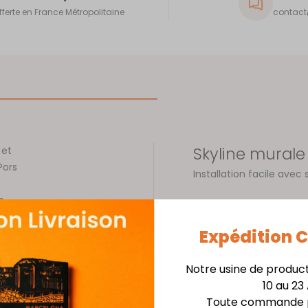
fferte en France Métropolitaine
contact@
Skyline murale
 et
Pors
Installation facile avec 
e,
Matière : Acier épais
ages de
Finition : Laquage noi
Expédition
Dimensions : Larg. 68 
Pors
Notre usine de produc
intense
10 au 23
e havre
Toute commande p