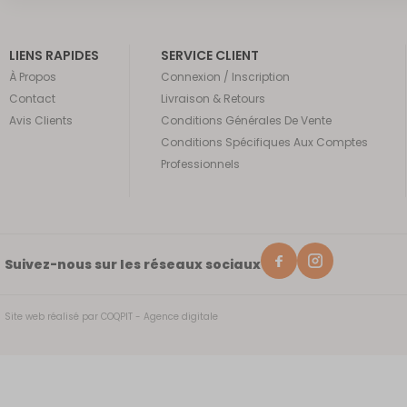
LIENS RAPIDES
SERVICE CLIENT
À Propos
Connexion / Inscription
Contact
Livraison & Retours
Avis Clients
Conditions Générales De Vente
Conditions Spécifiques Aux Comptes
Professionnels
Suivez-nous sur les réseaux sociaux
Site web réalisé par
COQPIT - Agence digitale