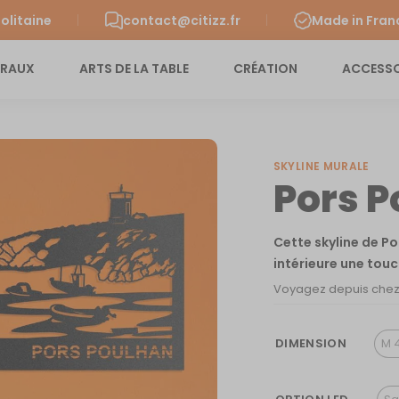
olitaine
contact@citizz.fr
Made in Fran
URAUX
ARTS DE LA TABLE
CRÉATION
ACCESSO
SKYLINE MURALE
Pors 
Cette skyline de P
intérieure une tou
Voyagez depuis chez v
DIMENSION
M 