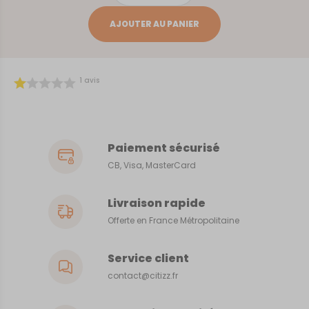
de
PARIS
AJOUTER AU PANIER
-
METROPOLITAIN
1
avis
Paiement sécurisé
CB, Visa, MasterCard
Livraison rapide
Offerte en France Métropolitaine
Service client
contact@citizz.fr