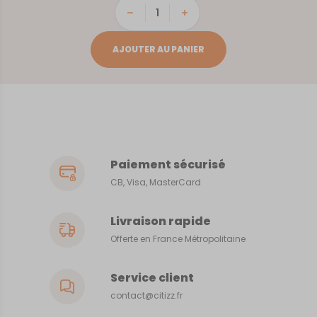
quantité
de
PARIS
AJOUTER AU PANIER
METROPOLITAIN
Paiement sécurisé
CB, Visa, MasterCard
Livraison rapide
Offerte en France Métropolitaine
Service client
contact@citizz.fr