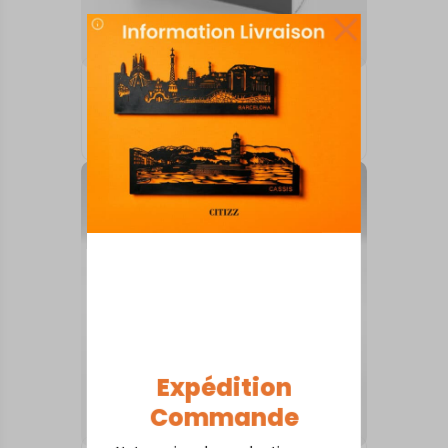
ARTS DE LA TABLE
Quimper
18,00
€
Expédition
Commande