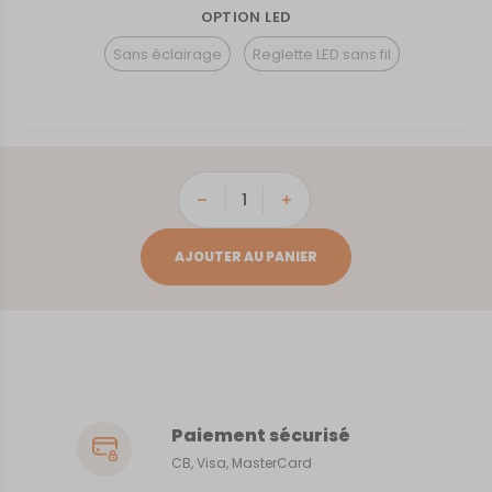
OPTION LED
Sans éclairage
Reglette LED sans fil
quantité
de
Orléans
AJOUTER AU PANIER
Paiement sécurisé
CB, Visa, MasterCard