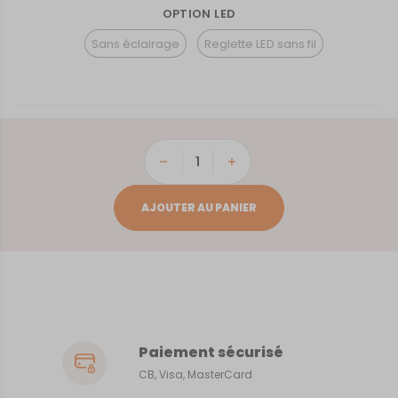
OPTION LED
Sans éclairage
Reglette LED sans fil
quantité
de
Nantes
AJOUTER AU PANIER
Paiement sécurisé
CB, Visa, MasterCard