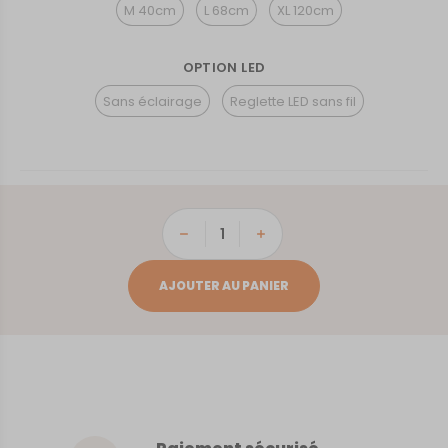
M 40cm
L 68cm
XL 120cm
OPTION LED
Sans éclairage
Reglette LED sans fil
quantité
de
Montignac-
AJOUTER AU PANIER
Lascaux