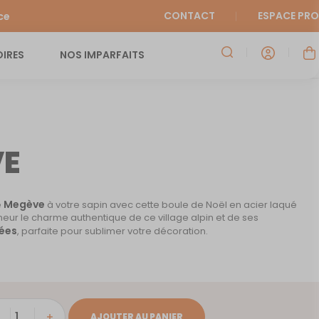
CONTACT
ESPACE PRO
ce
IRES
NOS IMPARFAITS
VE
Megève
e
à votre sapin avec cette boule de Noël en acier laqué
neur le charme authentique de ce village alpin et de ses
ées
, parfaite pour sublimer votre décoration.
ité
AJOUTER AU PANIER