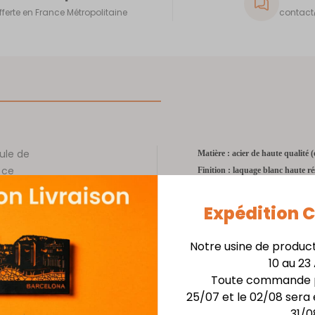
fferte en France Métropolitaine
contact@
ule de
Matière : acier de haute qualité 
 ce
Finition : laquage blanc haute ré
onnels
Dimensions : diamètre 10 cm
pporte
Épaisseur : 0,8 mm
Expédition
Accessoire : ruban fourni
Notre usine de produc
10 au 23
 cette
Toute commande p
 entre
25/07 et le 02/08 sera 
ernale.
31/0
à votre