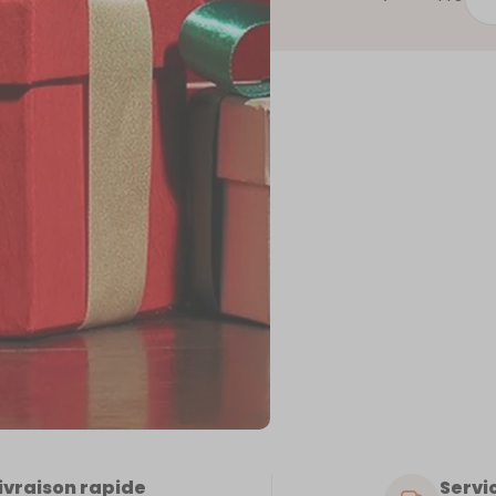
de
ME
ivraison rapide
Servic