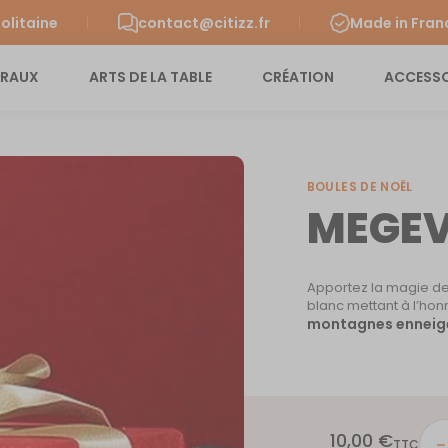
olitaine
contact@citizz.fr
Made in Fran
URAUX
ARTS DE LA TABLE
CRÉATION
ACCESSO
BOULES DE NOËL
MEGE
Apportez la magie d
blanc mettant à l’hon
montagnes enneig
10,00
€
quant
TTC