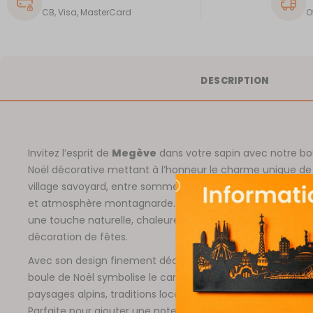
CB, Visa, MasterCard
O
DESCRIPTION
Invitez l’esprit de
Megève
dans votre sapin avec notre bo
Noël décorative mettant à l’honneur le charme unique de
village savoyard, entre sommets enneigés, chalets traditi
et atmosphère montagnarde. Élégante et raffinée, elle a
une touche naturelle, chaleureuse et poétique à votre
décoration de fêtes.
Avec son design finement découpé et son style moderne,
boule de Noël symbolise le caractère unique de
Megève
,
paysages alpins, traditions locales et ambiance festive hiv
Parfaite pour ajouter une note originale et montagnarde 