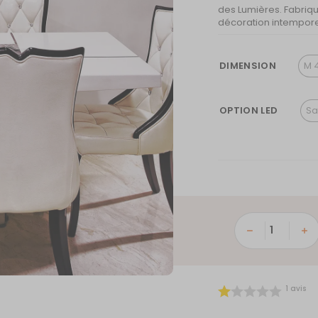
des Lumières. Fabriq
décoration intempore
DIMENSION
M 
OPTION LED
Sa
quantité
de
Skyline
Lyon
1
avis
:
plus