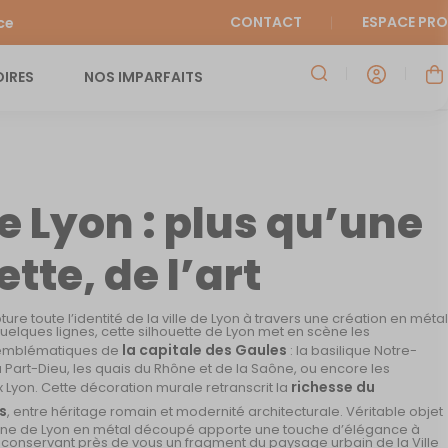
CONTACT
ESPACE PRO
ce
IRES
NOS IMPARFAITS
e Lyon : plus qu’une
tte, de l’art
ture toute l’identité de la ville de Lyon à travers une création en métal
uelques lignes, cette silhouette de Lyon met en scène les
la capitale des Gaules
emblématiques de
: la basilique Notre-
 Part-Dieu, les quais du Rhône et de la Saône, ou encore les
richesse du
 Lyon. Cette décoration murale retranscrit la
s
, entre héritage romain et modernité architecturale. Véritable objet
kyline de Lyon en métal découpé apporte une touche d’élégance à
en conservant près de vous un fragment du paysage urbain de la Ville