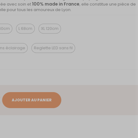
100% made in France
uée avec soin et
, elle constitue une pièce de
lle pour tous les amoureux de Lyon.
40cm
L 68cm
XL 120cm
ns éclairage
Reglette LED sans fil
AJOUTER AU PANIER