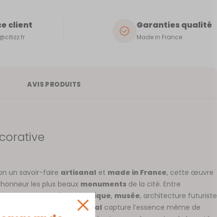
e client
Garanties qualité
citizz.fr
Made in France
AVIS PRODUITS
écorative
on un savoir-faire
artisanal
et
made in France
, cette œuvre
’honneur les plus beaux
monuments
de la cité. Entre
ritage culturel,
théâtre antique
,
musée
, architecture futuriste
ues, cette pièce d’
art mural
capture l’essence même de