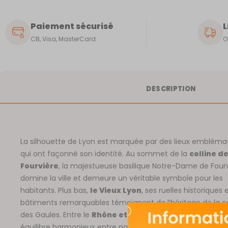
Paiement sécurisé
L
CB, Visa, MasterCard
O
DESCRIPTION
La silhouette de Lyon est marquée par des lieux embléma
qui ont façonné son identité. Au sommet de la
colline d
Fourvière
, la majestueuse basilique Notre-Dame de Four
domine la ville et demeure un véritable symbole pour les
habitants. Plus bas,
le Vieux Lyon
, ses ruelles historiques 
bâtiments remarquables témoignent de l’héritage de la c
des Gaules. Entre le
Rhône et la Saône
, la ville révèle un
équilibre harmonieux entre patrimoine et innovation.