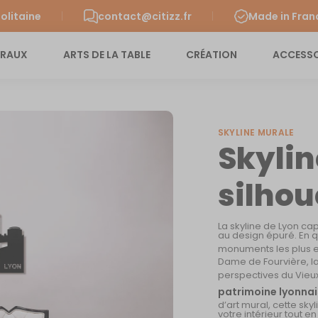
olitaine
contact@citizz.fr
Made in Fran
URAUX
ARTS DE LA TABLE
CRÉATION
ACCESSO
SKYLINE MURALE
Skylin
silhoue
La skyline de Lyon cap
au design épuré. En q
monuments les plus 
Dame de Fourvière, la
perspectives du Vieux
patrimoine lyonnai
d’art mural, cette s
votre intérieur tout 