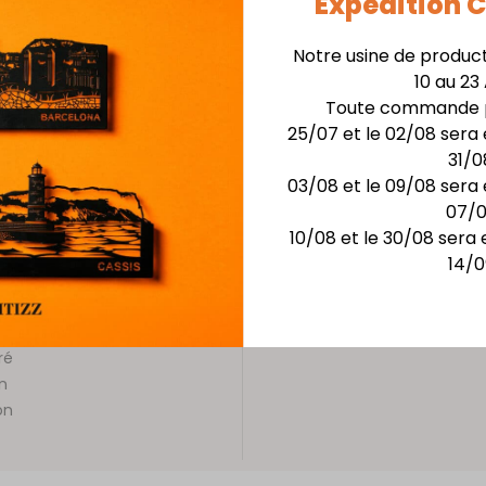
Expédition
Lyon. Véritable signatur
de la
ligne d’horizon
e
aire
Notre usine de produc
oraines
Installation facile avec 
10 au 23
paysage
Toute commande p
contre
Matière : Acier épais
25/07 et le 02/08 sera 
rticipe
Finition : Laquage noi
31/0
a Place
Dimensions : Larg. 68 
03/08 et le 09/08 sera 
07/
10/08 et le 30/08 sera 
Lyon en
14/0
tre
garder
eu de
ré
n
on