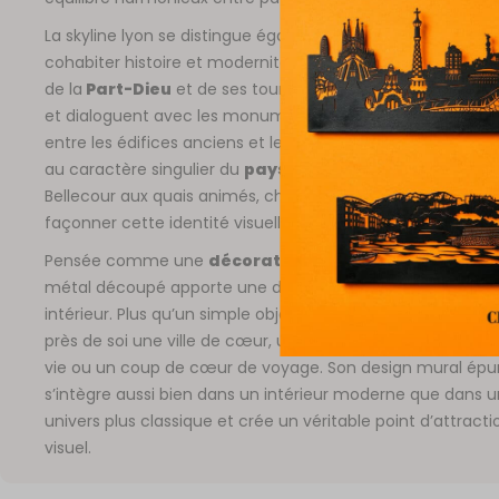
La skyline lyon se distingue également par sa capacité à f
cohabiter histoire et modernité. Les silhouettes contemp
de la
Part-Dieu
et de ses tours s’élèvent au-dessus du 
et dialoguent avec les monuments historiques. Cette ren
entre les édifices anciens et les bâtiments plus récents pa
au caractère singulier du
paysage urbain de Lyon
. De l
Bellecour aux quais animés, chaque quartier contribue à
façonner cette identité visuelle si particulière.
Pensée comme une
décoration murale
, cette skyline 
métal découpé apporte une dimension émotionnelle à vo
intérieur. Plus qu’un simple objet de déco, elle permet de 
près de soi une ville de cœur, un souvenir d’enfance, un li
vie ou un coup de cœur de voyage. Son design mural épu
s’intègre aussi bien dans un intérieur moderne que dans u
univers plus classique et crée un véritable point d’attracti
visuel.