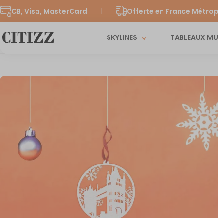
CB, Visa, MasterCard
Offerte en France Métrop
SKYLINES
TABLEAUX M