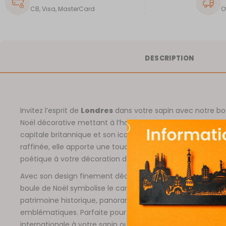
CB, Visa, MasterCard
O
DESCRIPTION
Invitez l’esprit de
Londres
dans votre sapin avec notre bo
Noël décorative mettant à l’honneur le charme unique de 
capitale britannique et son iconique
Tower Bridge
. Élég
raffinée, elle apporte une touche culturelle, architecturale
poétique à votre décoration de fêtes.
Avec son design finement découpé et son style moderne,
boule de Noël symbolise le caractère unique de
Londres
,
patrimoine historique, panorama sur la Tamise et monu
emblématiques. Parfaite pour ajouter une note originale e
internationale à votre sapin ou pour offrir un souvenir uni