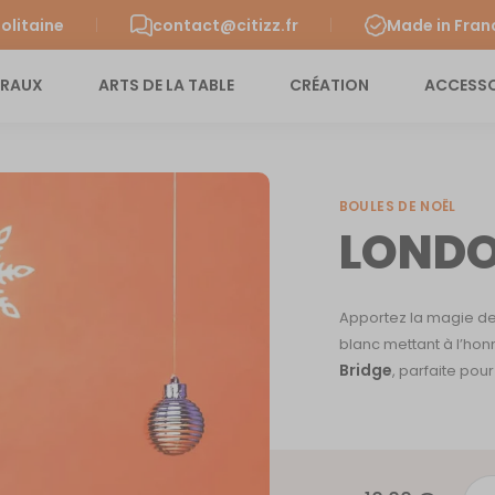
olitaine
contact@citizz.fr
Made in Fran
URAUX
ARTS DE LA TABLE
CRÉATION
ACCESSO
BOULES DE NOËL
LONDO
Apportez la magie d
blanc mettant à l’hon
Bridge
, parfaite pou