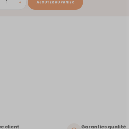
ité
AJOUTER AU PANIER
NDON
WER
DGE
e client
Garanties qualité