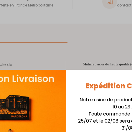
fferte en France Métropolitaine
contact@
ule de
Matière : acier de haute qualité 
la
Finition : laquage blanc haute ré
ante et
Dimensions : diamètre 10 cm
Expédition
 et
Épaisseur : 0,8 mm
Accessoire : ruban fourni
Notre usine de produc
 cette
10 au 23
 entre
Toute commande p
ments
25/07 et le 02/08 sera 
t
31/0
que des