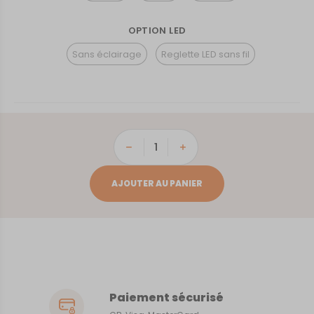
OPTION LED
Sans éclairage
Reglette LED sans fil
quantité
de
Les-
AJOUTER AU PANIER
Beaux-
De-
Provence
Paiement sécurisé