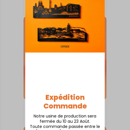
Amiens
À partir de
80,00
€
Expédition
Commande
SKYLINE SUR SOCLE
Antibes
Notre usine de production sera
À partir de
80,00
€
fermée du 10 au 23 Août.
Toute commande passée entre le