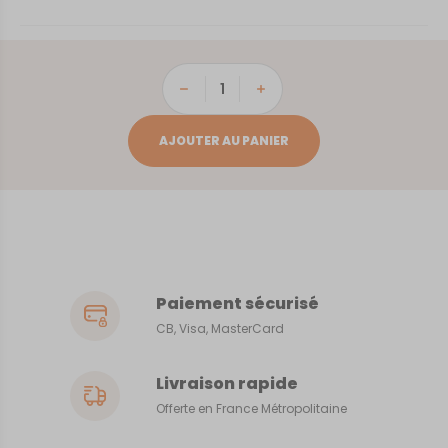
quantité
de
le
AJOUTER AU PANIER
Tréport
Paiement sécurisé
CB, Visa, MasterCard
Livraison rapide
Offerte en France Métropolitaine