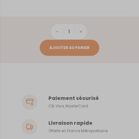
quantité
de
La
AJOUTER AU PANIER
Roche-
sur-
Yon
Paiement sécurisé
CB, Visa, MasterCard
Livraison rapide
Offerte en France Métropolitaine