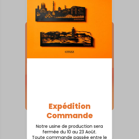
SKYLINE SUR SOCLE
Albi
À partir de
80,00
€
Expédition
Commande
SKYLINE SUR SOCLE
Anduze
Notre usine de production sera
fermée du 10 au 23 Août.
À partir de
80,00
€
Toute commande passée entre le