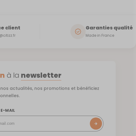
e client
Garanties qualité
citizz.fr
Made in France
on
à la
newsletter
nos actualités, nos promotions et bénéficiez
ionnelles.
 E-MAIL