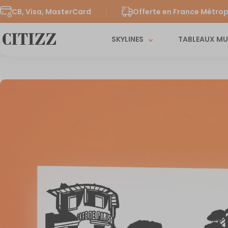
CB, Visa, MasterCard
Offerte en France Métrop
SKYLINES
TABLEAUX M