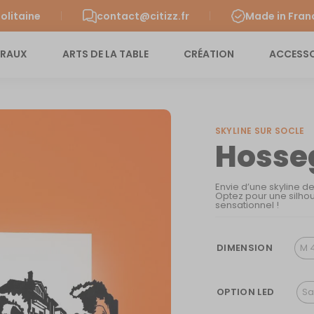
olitaine
contact@citizz.fr
Made in Fran
URAUX
ARTS DE LA TABLE
CRÉATION
ACCESSO
SKYLINE SUR SOCLE
Hosse
Envie d’une skyline d
Optez pour une silhou
sensationnel !
DIMENSION
M 
OPTION LED
Sa