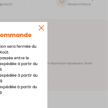
citizz.fr
Made in France
 Commande
tion sera fermée du
 Août.
assée entre le
expédiée à partir du
 acier épaisseur 1mm – support en aluminium épaisseur 3mm
8
te résistance
expédiée à partir du
m x haut. 20,8 cm x prof. 7,3 cm
09
irage LED
expédiée à partir du
9