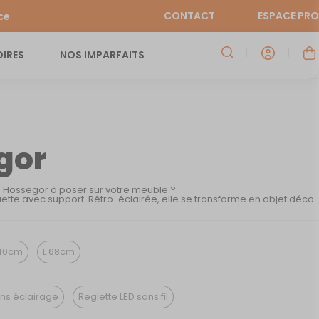
CONTACT
ESPACE PRO
ce
IRES
NOS IMPARFAITS
gor
e Hossegor à poser sur votre meuble ?
ette avec support. Rétro-éclairée, elle se transforme en objet déco
40cm
L 68cm
ns éclairage
Reglette LED sans fil