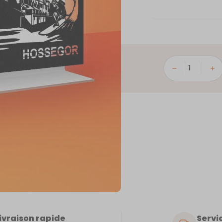
quantité
de
Hossegor
ivraison rapide
Servic