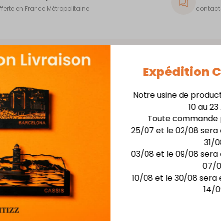
fferte en France Métropolitaine
contact@
Expédition
Notre usine de produc
10 au 23
Skyline 40cm + Support
Toute commande p
25/07 et le 02/08 sera 
Matière : skyline en
31/0
Finition : Laquage hau
03/08 et le 09/08 sera 
Dimensions :larg. 40 c
07/
Possibilité de rétro-écla
10/08 et le 30/08 sera 
14/0
Vous aimerez aussi