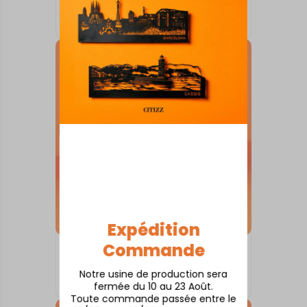
Angoulême
À partir de
80,00
€
Expédition
Commande
SKYLINE SUR SOCLE
Angers
Notre usine de production sera
À partir de
80,00
€
fermée du 10 au 23 Août.
Toute commande passée entre le