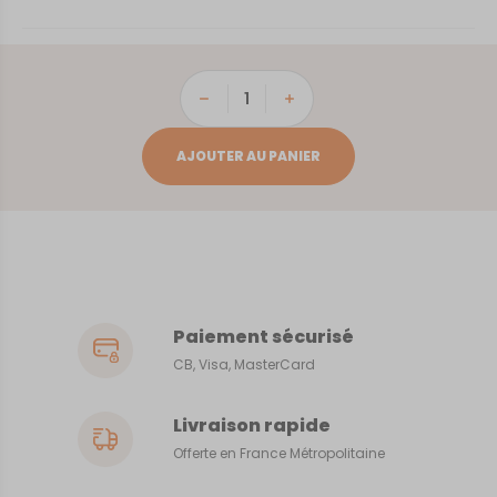
quantité
de
Gray
AJOUTER AU PANIER
Paiement sécurisé
CB, Visa, MasterCard
Livraison rapide
Offerte en France Métropolitaine