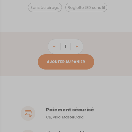
Sans éclairage
Reglette LED sans fil
quantité
de
Golfe
AJOUTER AU PANIER
du
Morbihan
Paiement sécurisé
CB, Visa, MasterCard