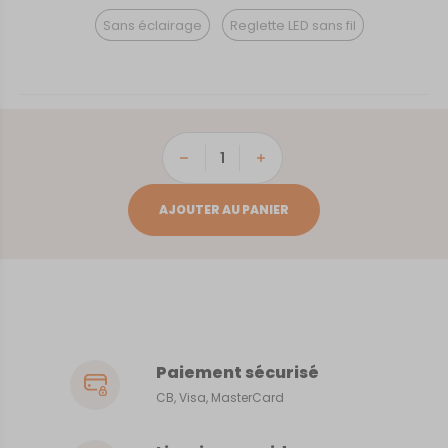
Sans éclairage
Reglette LED sans fil
quantité
de
Gap
AJOUTER AU PANIER
Paiement sécurisé
CB, Visa, MasterCard