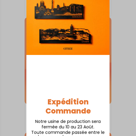
Arles
À partir de
80,00
€
Expédition
Commande
SKYLINE SUR SOCLE
Aigues-Mortes
Notre usine de production sera
À partir de
80,00
€
fermée du 10 au 23 Août.
Toute commande passée entre le