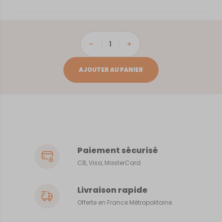
quantité
de
Fécamp
AJOUTER AU PANIER
Paiement sécurisé
CB, Visa, MasterCard
Livraison rapide
Offerte en France Métropolitaine