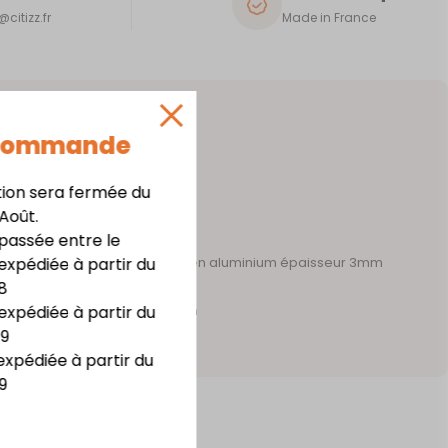
citizz.fr
Made in France
 Commande
tion sera fermée du
 Août.
assée entre le
expédiée à partir du
 acier épaisseur 1mm – support en aluminium épaisseur 3mm
8
te résistance
expédiée à partir du
m x haut. 20,8 cm x prof. 7,3 cm
09
irage LED
expédiée à partir du
9