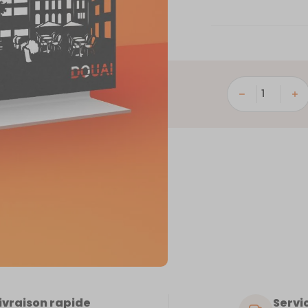
quantité
de
Douai
ivraison rapide
Servic