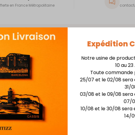
fferte en France Métropolitaine
contact@
Expédition
Notre usine de produc
10 au 23
Skyline 40cm + Support
Toute commande p
25/07 et le 02/08 sera 
Matière : skyline en
31/0
Finition : Laquage hau
03/08 et le 09/08 sera 
Dimensions :larg. 40 c
07/
Possibilité de rétro-écla
10/08 et le 30/08 sera 
14/0
Vous aimerez aussi