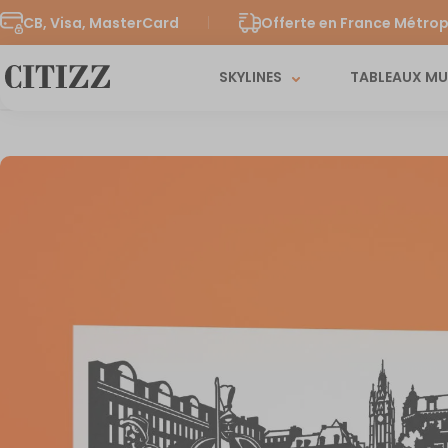
CB, Visa, MasterCard
Offerte en France Métrop
SKYLINES
TABLEAUX M