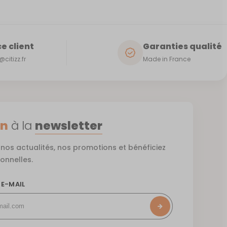
e client
Garanties qualité
citizz.fr
Made in France
on
à la
newsletter
nos actualités, nos promotions et bénéficiez
ionnelles.
 E-MAIL