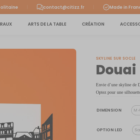
olitaine
contact@citizz.fr
Made in Fran
URAUX
ARTS DE LA TABLE
CRÉATION
ACCESSO
SKYLINE SUR SOCLE
Douai
Envie d’une skyline de D
Optez pour une silhouette
DIMENSION
M 
OPTION LED
Sa