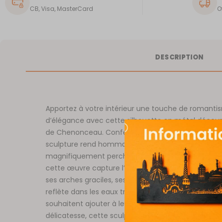
CB, Visa, MasterCard
O
DESCRIPTION
Apportez à votre intérieur une touche de romanti
d’élégance avec cette silhouette en métal déco
de Chenonceau. Confectionnée en métal de haute 
sculpture rend hommage à ce joyau de la Renaiss
magnifiquement perché au-dessus du Cher. Chaqu
cette œuvre capture l’architecture raffinée du c
ses arches graciles, ses jardins majestueux et sa si
reflète dans les eaux tranquilles du fleuve. Idéale 
souhaitent ajouter à leur décor une note de presti
délicatesse, cette sculpture allie héritage historiq