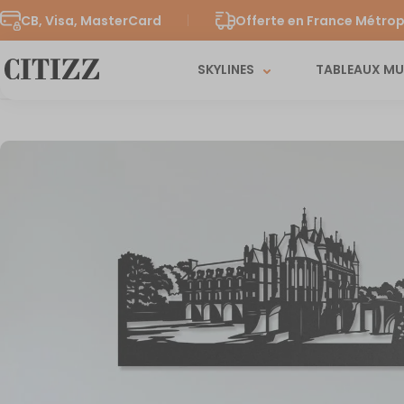
CB, Visa, MasterCard
Offerte en France Métrop
SKYLINES
TABLEAUX M