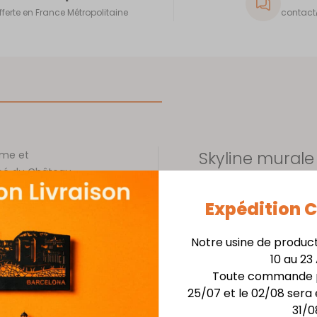
fferte en France Métropolitaine
contact@
Skyline murale
sme et
upé du Château
Installation facile avec 
qualité, cette
Expédition
ance,
Matière : Acier épais
e détail de
Finition : Laquage noi
hâteau, avec
Notre usine de produc
Dimensions : Larg. 68 
lhouette qui se
10 au 23
pour ceux qui
Toute commande p
ge et de
25/07 et le 02/08 sera 
ue et esthétique
31/0