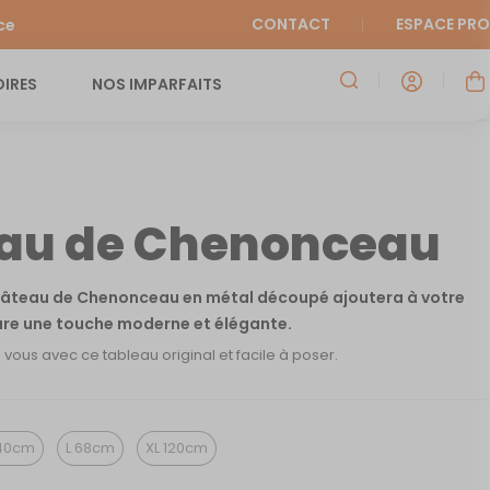
CONTACT
ESPACE PRO
ce
IRES
NOS IMPARFAITS
au de Chenonceau
Château de Chenonceau en métal découpé ajoutera à votre
ure une touche moderne et élégante.
ous avec ce tableau original et facile à poser.
40cm
L 68cm
XL 120cm