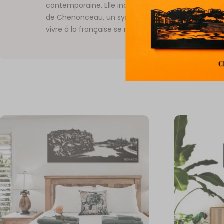
contemporaine. Elle incarne l’élégance intempore
de Chenonceau, un symbole de beauté et d’harmon
vivre à la française se mêle aux trésors architectu