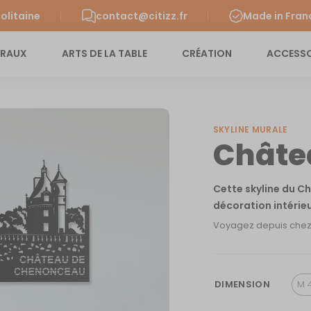
olitaine
contact@citizz.fr
Made in Fran
URAUX
ARTS DE LA TABLE
CRÉATION
ACCESSO
SKYLINE MURALE
Châte
Cette skyline du 
décoration intérie
Voyagez depuis chez v
DIMENSION
M 