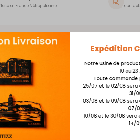
fferte en France Métropolitaine
contact@
Expédition
Notre usine de produc
Skyline 40cm + Support
10 au 23
Toute commande p
Matière : skyline en
25/07 et le 02/08 sera 
Finition : Laquage hau
31/0
Dimensions :larg. 40 c
03/08 et le 09/08 sera 
Possibilité de rétro-écla
07/
10/08 et le 30/08 sera 
14/0