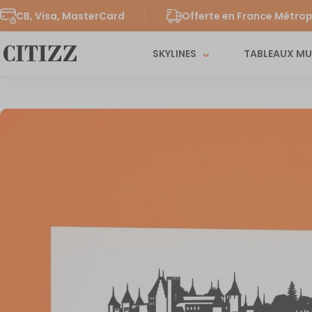
CB, Visa, MasterCard
Offerte en France Métrop
SKYLINES
TABLEAUX M