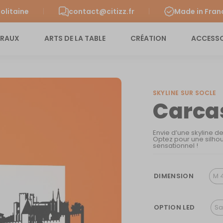
olitaine
contact@citizz.fr
Made in Fran
URAUX
ARTS DE LA TABLE
CRÉATION
ACCESSO
SKYLINE SUR SOCLE
Carca
Envie d’une skyline d
Optez pour une silhou
sensationnel !
DIMENSION
M 
OPTION LED
Sa