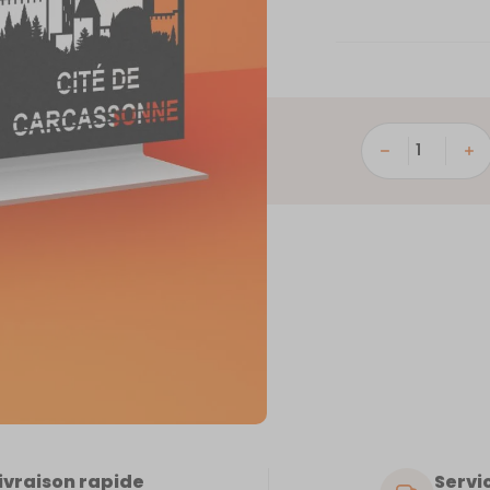
quantité
de
Carcassonne
ivraison rapide
Servic