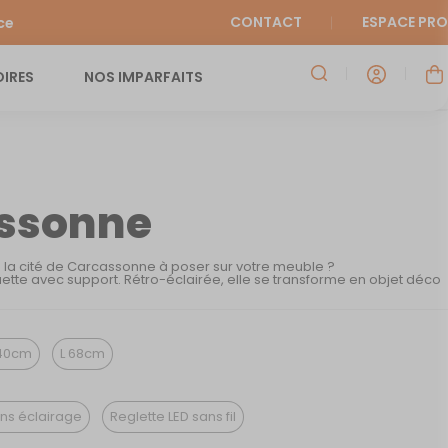
CONTACT
ESPACE PRO
ce
IRES
NOS IMPARFAITS
ssonne
e la cité de Carcassonne à poser sur votre meuble ?
ette avec support. Rétro-éclairée, elle se transforme en objet déco
40cm
L 68cm
ns éclairage
Reglette LED sans fil