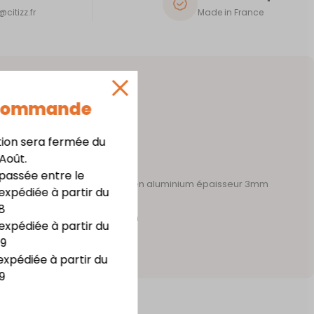
citizz.fr
Made in France
 Commande
tion sera fermée du
 Août.
assée entre le
 acier épaisseur 1mm – support en aluminium épaisseur 3mm
expédiée à partir du
te résistance
8
m x haut. 20,8 cm x prof. 7,3 cm
expédiée à partir du
irage LED
09
expédiée à partir du
9