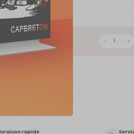
quantité
de
Capbreton
ivraison rapide
Servic