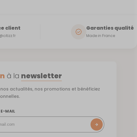
e client
Garanties qualité
citizz.fr
Made in France
on
à la
newsletter
nos actualités, nos promotions et bénéficiez
ionnelles.
 E-MAIL