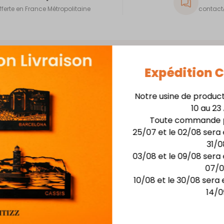
fferte en France Métropolitaine
contact@
Expédition
Notre usine de produc
10 au 23
Skyline 40cm + Support
Toute commande p
25/07 et le 02/08 sera 
Matière : skyline en
31/0
Finition : Laquage hau
03/08 et le 09/08 sera 
Dimensions :larg. 40 c
07/
Possibilité de rétro-écla
10/08 et le 30/08 sera 
14/0
Vous aimerez aussi