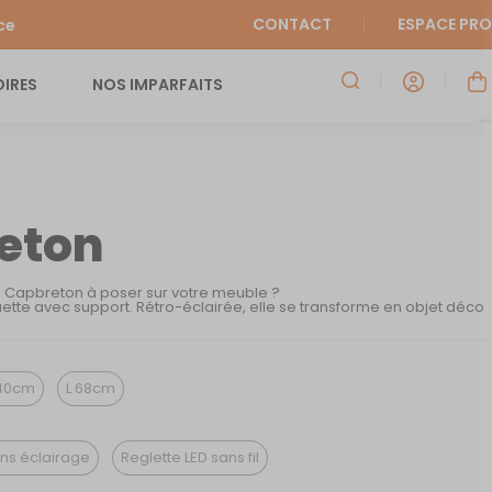
CONTACT
ESPACE PRO
ce
IRES
NOS IMPARFAITS
eton
e Capbreton à poser sur votre meuble ?
ette avec support. Rétro-éclairée, elle se transforme en objet déco
40cm
L 68cm
ns éclairage
Reglette LED sans fil