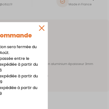
citizz.fr
Made in France
 Commande
tion sera fermée du
 Août.
assée entre le
expédiée à partir du
 acier épaisseur 1mm – support en aluminium épaisseur 3mm
8
te résistance
expédiée à partir du
m x haut. 20,8 cm x prof. 7,3 cm
09
irage LED
expédiée à partir du
9