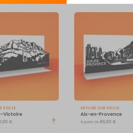
R SOCLE
SKYLINE SUR SOCLE
e-Victoire
Aix-en-Provence
0,00
€
80,00
€
À partir de