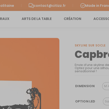
olitaine
contact@citizz.fr
Made in Fran
URAUX
ARTS DE LA TABLE
CRÉATION
ACCESSO
SKYLINE SUR SOCLE
Capbr
Envie d’une skyline d
Optez pour une silhou
sensationnel !
DIMENSION
M 
OPTION LED
Sa