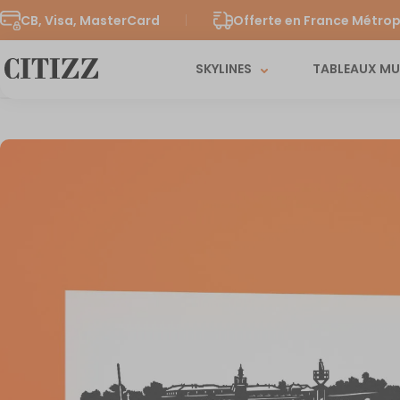
CB, Visa, MasterCard
Offerte en France Métrop
SKYLINES
TABLEAUX M