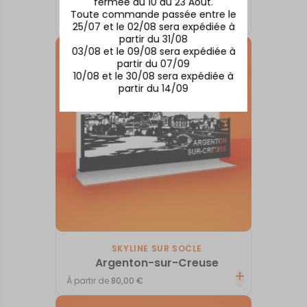
fermée du 10 au 23 Août.
Anglet
Toute commande passée entre le
À partir de
80,00
€
25/07 et le 02/08 sera expédiée à
partir du 31/08
03/08 et le 09/08 sera expédiée à
partir du 07/09
10/08 et le 30/08 sera expédiée à
partir du 14/09
SKYLINE SUR SOCLE
Argenton-sur-Creuse
À partir de
80,00
€