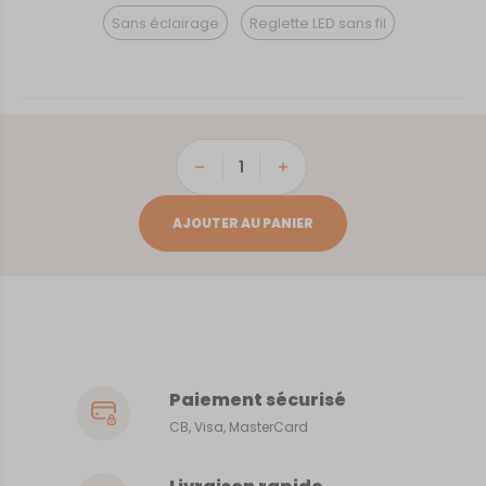
Sans éclairage
Reglette LED sans fil
quantité
de
Canet-
AJOUTER AU PANIER
en-
Roussillon
Paiement sécurisé
CB, Visa, MasterCard