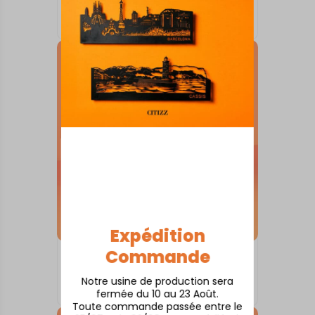
Amiens
À partir de
80,00
€
Expédition
Commande
SKYLINE SUR SOCLE
Andernos
Notre usine de production sera
À partir de
80,00
€
fermée du 10 au 23 Août.
Toute commande passée entre le