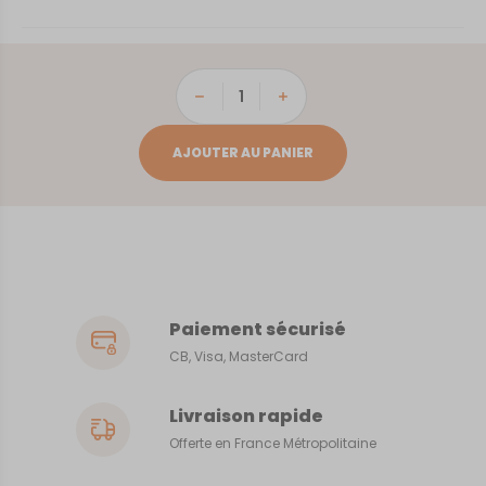
quantité
de
Caen
AJOUTER AU PANIER
Paiement sécurisé
CB, Visa, MasterCard
Livraison rapide
Offerte en France Métropolitaine