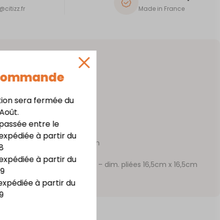
citizz.fr
Made in France
 Commande
tion sera fermée du
ur 0,8mm
 Août.
 résistance
assée entre le
cot, Lagon, Rouge, Blanc, Noir
expédiée à partir du
 x haut. 15,5 cm x prof. 5,2 cm
8
expédiée à partir du
 50 serviettes dim. 33x33cm – dim. pliées 16,5cm x 16,5cm
09
S
expédiée à partir du
9