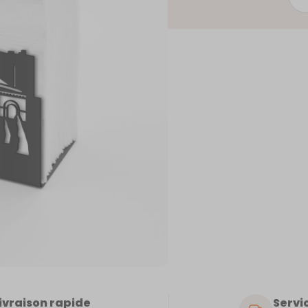
de
Caen
ivraison rapide
Servic