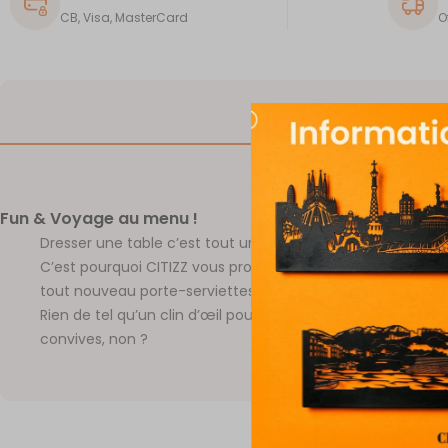
CB, Visa, MasterCard
O
DESCRIPTION
Fun & Voyage au menu !
Dresser une table c’est tout un Art.
C’est pourquoi CITIZZ vous propose de sortir le grand jeu 
tout nouveau porte-serviettes à l’effigie de votre ville favo
Rien de tel qu’un clin d’œil pour mettre en appétit tous les
convives, non ?