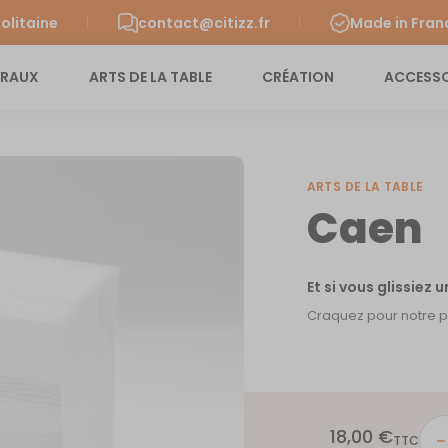
olitaine
contact@citizz.fr
Made in Fran
URAUX
ARTS DE LA TABLE
CRÉATION
ACCESSO
ARTS DE LA TABLE
Caen
Et si vous glissiez 
Craquez pour notre po
18,00
€
quant
TTC