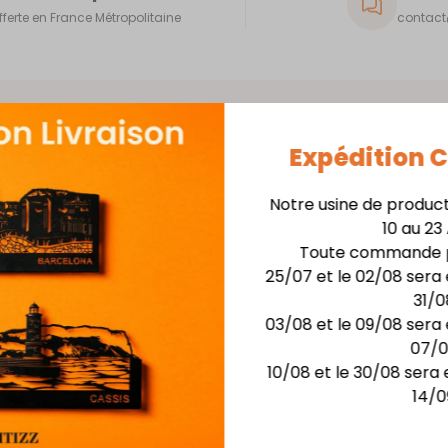
fferte en France Métropolitaine
contact@
Expédition
Notre usine de produc
Matière : Acier épaisse
10 au 23
Finition : laquage haute
Toute commande p
avec son
5 coloris au choix : Abri
25/07 et le 02/08 sera 
rite.
Dimensions : larg. 16 cm
31/0
03/08 et le 09/08 sera 
Idéal pour un paquet de
07/
SERVIETTES NON INCLUSE
10/08 et le 30/08 sera 
14/0