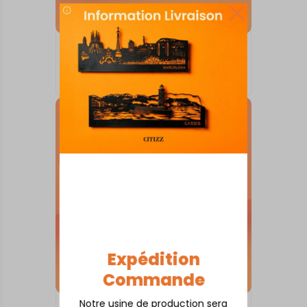
SKYLINE SUR SOCLE
Ajaccio
À partir de
80,00
€
Expédition
Commande
Notre usine de production sera