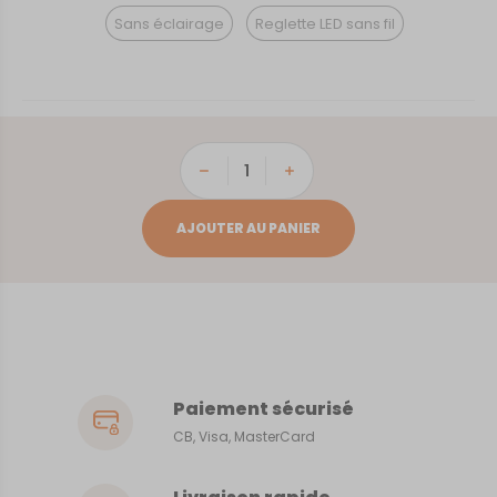
Sans éclairage
Reglette LED sans fil
quantité
de
Cabanes
AJOUTER AU PANIER
Tchanquées
Paiement sécurisé
CB, Visa, MasterCard