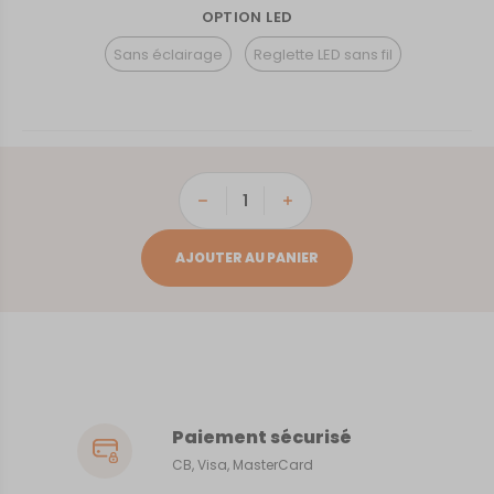
OPTION LED
Sans éclairage
Reglette LED sans fil
quantité
de
Bordeaux
AJOUTER AU PANIER
Paiement sécurisé
CB, Visa, MasterCard