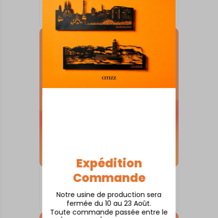
Antibes
À partir de
80,00
€
Expédition
Commande
SKYLINE SUR SOCLE
Aix Sainte-Victoire
Notre usine de production sera
À partir de
80,00
€
fermée du 10 au 23 Août.
Toute commande passée entre le