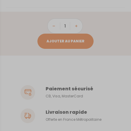
quantité
de
Berck
AJOUTER AU PANIER
Paiement sécurisé
CB, Visa, MasterCard
Livraison rapide
Offerte en France Métropolitaine