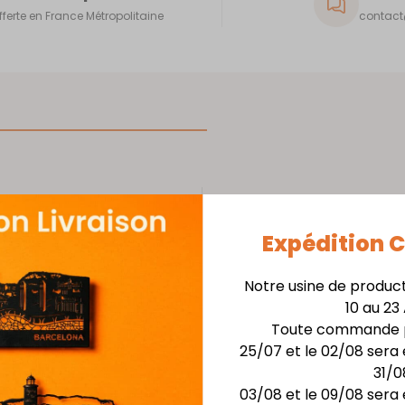
fferte en France Métropolitaine
contact@
Skyline murale
arme
Installation facile avec 
Expédition
lpture
ge
Matière : Acier épais
Notre usine de produc
 ruelles
Finition : Laquage noi
10 au 23
et en
Dimensions : Larg. 68 
Toute commande p
par son
25/07 et le 02/08 sera 
les.
31/0
e touche
03/08 et le 09/08 sera 
rimoine