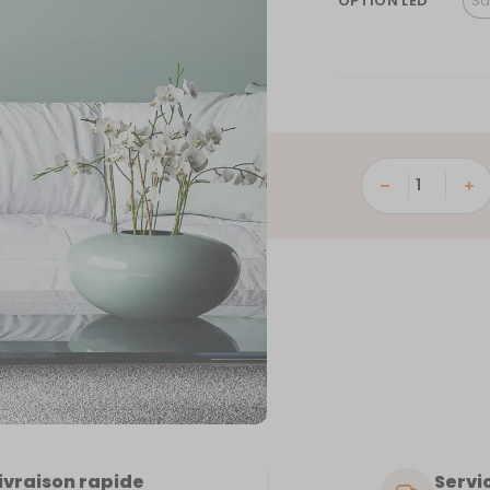
OPTION LED
Sa
quantité
de
Beauvoisin
ivraison rapide
Servic