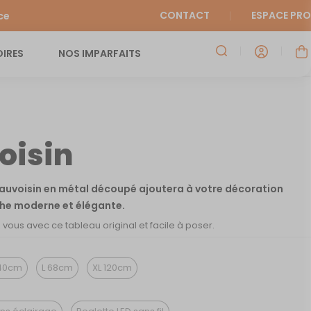
CONTACT
ESPACE PRO
ce
IRES
NOS IMPARFAITS
oisin
eauvoisin en métal découpé ajoutera à votre décoration
che moderne et élégante.
ous avec ce tableau original et facile à poser.
40cm
L 68cm
XL 120cm