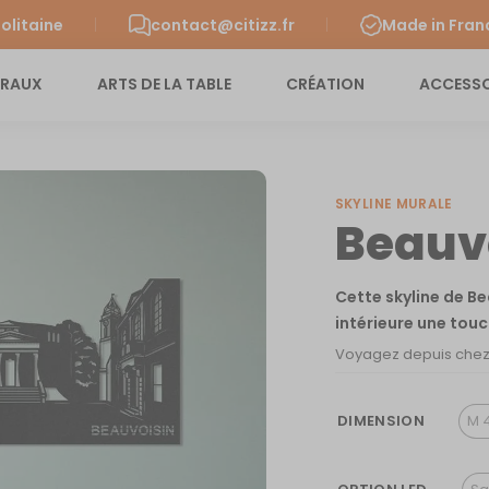
olitaine
contact@citizz.fr
Made in Fran
URAUX
ARTS DE LA TABLE
CRÉATION
ACCESSO
SKYLINE MURALE
Beauv
Cette skyline de B
intérieure une tou
Voyagez depuis chez v
DIMENSION
M 