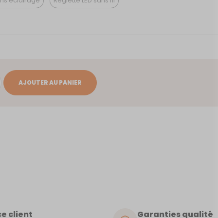
ns éclairage
Reglette LED sans fil
AJOUTER AU PANIER
e client
Garanties qualité