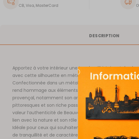
CB, Visa, MasterCard
O
DESCRIPTION
Apportez à votre intérieur une touche d’histoire et de ch
avec cette silhouette en métal découpé de Beauvoisin.
Confectionnée dans un métal de haute qualité, cette scu
rend hommage aux éléments emblématiques de ce villa
provençal, notamment son architecture traditionnelle, ses
pittoresques et son riche passé agricole. Chaque détail m
valeur l’authenticité de Beauvoisin, une localité marquée 
lien avec la nature et son rôle dans la région au fil des sièc
Idéale pour ceux qui souhaitent apporter à leur décor un
de tranquillité et de caractère, cette œuvre fusionne pat