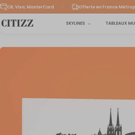
CB, Visa, MasterCard
Offerte en France Métrop
SKYLINES
TABLEAUX M