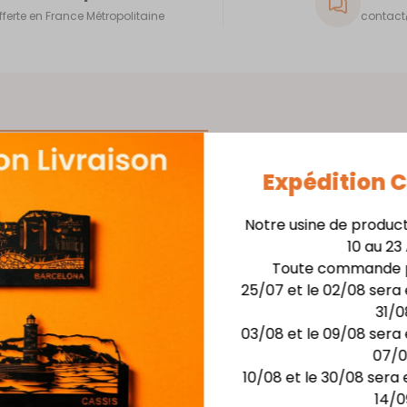
fferte en France Métropolitaine
contact@
Expédition
Skyline 40cm + Support
Notre usine de produc
Matière : skyline en
10 au 23
Finition : Laquage hau
Toute commande p
Dimensions :larg. 40 c
25/07 et le 02/08 sera 
Possibilité de rétro-écla
31/0
03/08 et le 09/08 sera 
07/
10/08 et le 30/08 sera 
Vous aimerez aussi
14/0