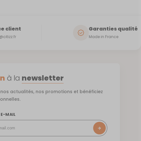
e client
Garanties qualité
citizz.fr
Made in France
on
à la
newsletter
nos actualités, nos promotions et bénéficiez
ionnelles.
 E-MAIL