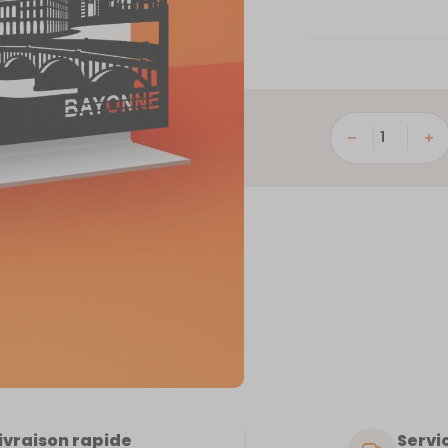
quantité
de
Bayonne
ivraison rapide
Servic