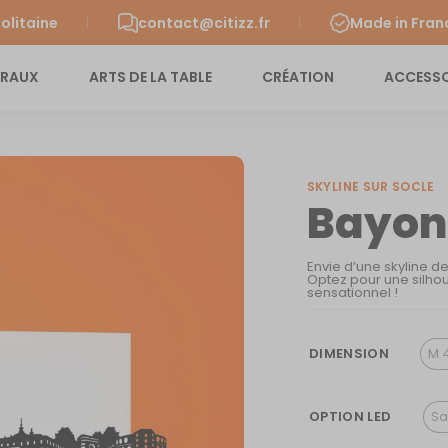
olitaine
contact@citizz.fr
Made in Fran
URAUX
ARTS DE LA TABLE
CRÉATION
ACCESSO
SKYLINE SUR SOCLE
Bayon
Envie d’une skyline d
Optez pour une silhou
sensationnel !
DIMENSION
M 
OPTION LED
Sa