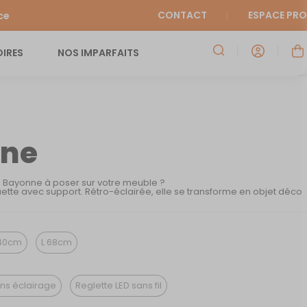
CONTACT
ESPACE PRO
ce
IRES
NOS IMPARFAITS
ne
e Bayonne à poser sur votre meuble ?
ette avec support. Rétro-éclairée, elle se transforme en objet déco
40cm
L 68cm
ns éclairage
Reglette LED sans fil