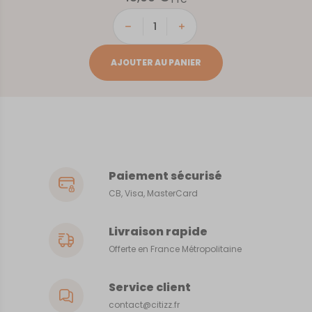
quantité
de
Bassin
AJOUTER AU PANIER
d'Arcachon
Paiement sécurisé
CB, Visa, MasterCard
Livraison rapide
Offerte en France Métropolitaine
Service client
contact@citizz.fr