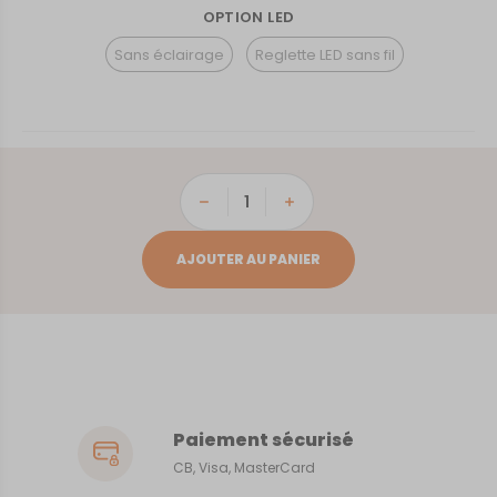
OPTION LED
Sans éclairage
Reglette LED sans fil
quantité
de
Barbézieux
AJOUTER AU PANIER
Paiement sécurisé
CB, Visa, MasterCard