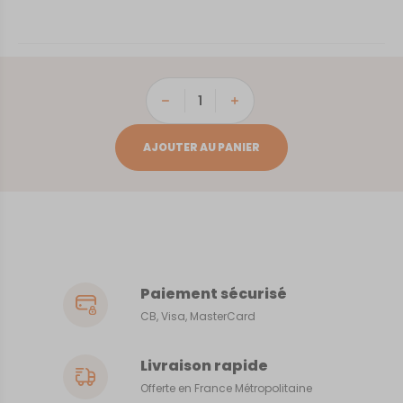
quantité
de
Barbezieux
AJOUTER AU PANIER
Paiement sécurisé
CB, Visa, MasterCard
Livraison rapide
Offerte en France Métropolitaine