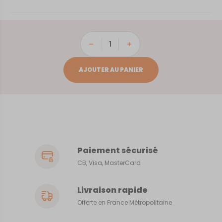
quantité
de
Auxerre
AJOUTER AU PANIER
Paiement sécurisé
CB, Visa, MasterCard
Livraison rapide
Offerte en France Métropolitaine