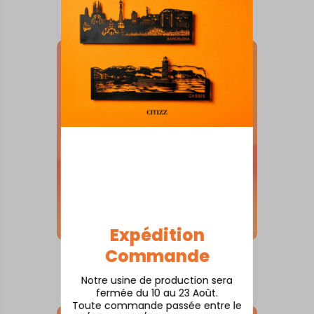
Angers
À partir de
80,00
€
Expédition
Commande
SKYLINE SUR SOCLE
Andernos
Notre usine de production sera
À partir de
80,00
€
fermée du 10 au 23 Août.
Toute commande passée entre le