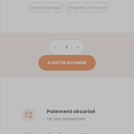
Sans éclairage
Reglette LED sans fil
quantité
de
Alençon
AJOUTER AU PANIER
Paiement sécurisé
CB, Visa, MasterCard