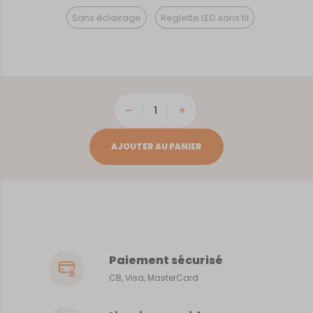
Sans éclairage
Reglette LED sans fil
quantité
de
Aarhus
AJOUTER AU PANIER
Paiement sécurisé
CB, Visa, MasterCard